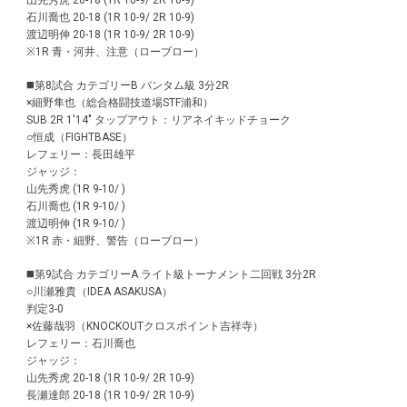
山先秀虎 20-18 (1R 10-9/ 2R 10-9)
石川喬也 20-18 (1R 10-9/ 2R 10-9)
渡辺明伸 20-18 (1R 10-9/ 2R 10-9)
※1R 青・河井、注意（ローブロー）
◼️第8試合 カテゴリーB バンタム級 3分2R
×細野隼也（総合格闘技道場STF浦和）
SUB 2R 1'14" タップアウト：リアネイキッドチョーク
○恒成（FIGHTBASE）
レフェリー：長田雄平
ジャッジ：
山先秀虎 (1R 9-10/ )
石川喬也 (1R 9-10/ )
渡辺明伸 (1R 9-10/ )
※1R 赤・細野、警告（ローブロー）
◼️第9試合 カテゴリーA ライト級トーナメント二回戦 3分2R
○川瀬雅貴（IDEA ASAKUSA）
判定3-0
×佐藤哉羽（KNOCKOUTクロスポイント吉祥寺）
レフェリー：石川喬也
ジャッジ：
山先秀虎 20-18 (1R 10-9/ 2R 10-9)
長瀬達郎 20-18 (1R 10-9/ 2R 10-9)