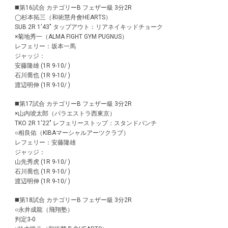
◼️第16試合 カテゴリーB フェザー級 3分2R
◯杉本拓三（和術慧舟會HEARTS）
SUB 2R 1'43" タップアウト：リアネイキッドチョーク
×菊地秀一（ALMA FIGHT GYM PUGNUS）
レフェリー：坂本一馬
ジャッジ：
安藤隆雄 (1R 9-10/ )
石川喬也 (1R 9-10/ )
渡辺明伸 (1R 9-10/ )
◼️第17試合 カテゴリーB フェザー級 3分2R
×山内琥太郎（パラエストラ西東京）
TKO 2R 1'22" レフェリーストップ：スタンドパンチ
○相良佑（KIBAマーシャルアーツクラブ）
レフェリー：安藤隆雄
ジャッジ：
山先秀虎 (1R 9-10/ )
石川喬也 (1R 9-10/ )
渡辺明伸 (1R 9-10/ )
◼️第18試合 カテゴリーB フェザー級 3分2R
○永井成龍（飛翔塾）
判定3-0