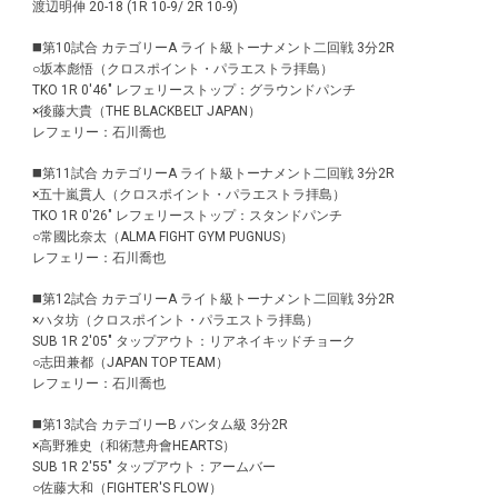
渡辺明伸 20-18 (1R 10-9/ 2R 10-9)
◼️第10試合 カテゴリーA ライト級トーナメント二回戦 3分2R
○坂本彪悟（クロスポイント・パラエストラ拝島）
TKO 1R 0'46" レフェリーストップ：グラウンドパンチ
×後藤大貴（THE BLACKBELT JAPAN）
レフェリー：石川喬也
◼️第11試合 カテゴリーA ライト級トーナメント二回戦 3分2R
×五十嵐貫人（クロスポイント・パラエストラ拝島）
TKO 1R 0'26" レフェリーストップ：スタンドパンチ
○常國比奈太（ALMA FIGHT GYM PUGNUS）
レフェリー：石川喬也
◼️第12試合 カテゴリーA ライト級トーナメント二回戦 3分2R
×ハタ坊（クロスポイント・パラエストラ拝島）
SUB 1R 2'05" タップアウト：リアネイキッドチョーク
○志田兼都（JAPAN TOP TEAM）
レフェリー：石川喬也
◼️第13試合 カテゴリーB バンタム級 3分2R
×高野雅史（和術慧舟會HEARTS）
SUB 1R 2'55" タップアウト：アームバー
○佐藤大和（FIGHTER'S FLOW）