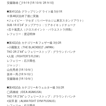
安藤隆雄 ◯19-19 (1R 10-9/ 2R 9-10)
◼️第41試合 グラップリング ライト級 5分1R
※第48試合終了後に実施
×ジェイビー・マセダ（リバーサルジム東京スタンドアウト）
SUB 1R 0'24" タップアウト：リアネイキッドチョーク
○五十嵐貫人（クロスポイント・パラエストラ拝島）
レフェリー：渡辺明伸
◼️第42試合 カテゴリーA フェザー級 3分2R
○小園隆太（THE BLACKBELT JAPAN）
TKO 2R 2'44" レフェリーストップ：グラウンドパンチ
×人龍（FIGHTER'S FLOW）
レフェリー：石川喬也
ジャッジ：
山先秀虎 (1R 10-9/ )
坂本一馬 (1R 9-10/ )
安藤隆雄 (1R 10-9/ )
◼️第43試合 カテゴリーA ウェルター級 3分2R
◯髙橋稜（IDEA ASAKUSA）
TKO 1R 2'36" レフェリーストップ：グラウンドパンチ
×深澤 新（ALMA FIGHT GYM PUGNUS）
レフェリー：石川喬也