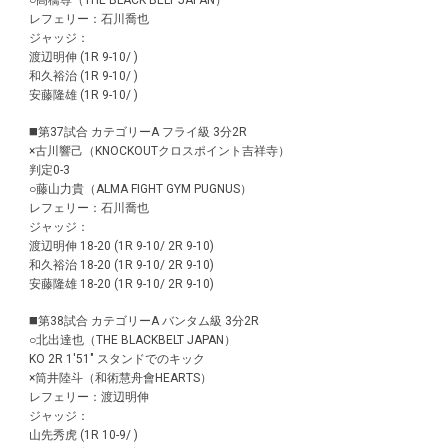
○髙橋尊（THE BLACK BELT JAPAN）
レフェリー：石川喬也
ジャッジ：
渡辺明伸 (1R 9-10/ )
和久裕治 (1R 9-10/ )
安藤隆雄 (1R 9-10/ )
◼️第37試合 カテゴリーA フライ級 3分2R
×古川響己（KNOCKOUTクロスポイント吉祥寺）
判定0-3
○藤山力貴（ALMA FIGHT GYM PUGNUS）
レフェリー：石川喬也
ジャッジ：
渡辺明伸 18-20 (1R 9-10/ 2R 9-10)
和久裕治 18-20 (1R 9-10/ 2R 9-10)
安藤隆雄 18-20 (1R 9-10/ 2R 9-10)
◼️第38試合 カテゴリーA バンタム級 3分2R
○北出達也（THE BLACKBELT JAPAN）
KO 2R 1'51" スタンドでのキック
×筒井陸斗（和術慧舟會HEARTS）
レフェリー：渡辺明伸
ジャッジ：
山先秀虎 (1R 10-9/ )