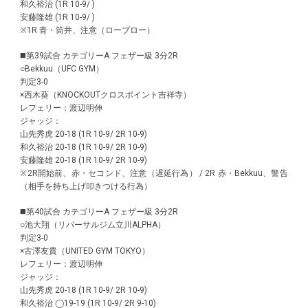
和久裕治 (1R 10-9/ )
安藤隆雄 (1R 10-9/ )
※1R 青・筒井、注意（ローブロー）
◼️第39試合 カテゴリーA フェザー級 3分2R
○Bekkuu（UFC GYM）
判定3-0
×西木葵（KNOCKOUTクロスポイント吉祥寺）
レフェリー：渡辺明伸
ジャッジ：
山先秀虎 20-18 (1R 10-9/ 2R 10-9)
和久裕治 20-18 (1R 10-9/ 2R 10-9)
安藤隆雄 20-18 (1R 10-9/ 2R 10-9)
※2R開始前、赤・セコンド、注意（遅延行為） / 2R 赤・Bekkuu、警告
（相手を持ち上げ叩きつける行為）
◼️第40試合 カテゴリーA フェザー級 3分2R
○池大翔（リバーサルジム立川ALPHA）
判定3-0
×古澤友貴（UNITED GYM TOKYO）
レフェリー：渡辺明伸
ジャッジ：
山先秀虎 20-18 (1R 10-9/ 2R 10-9)
和久裕治 ◯19-19 (1R 10-9/ 2R 9-10)