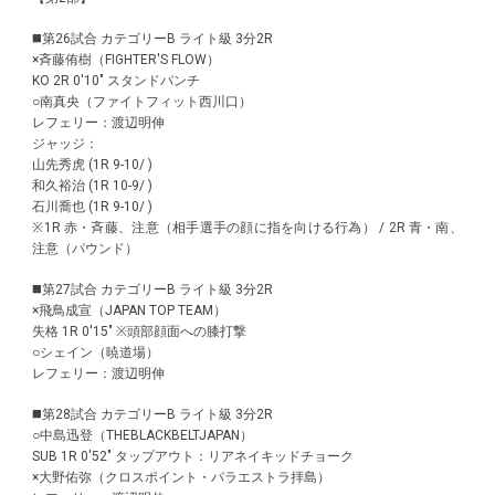
◼️第26試合 カテゴリーB ライト級 3分2R
×斉藤侑樹（FIGHTER'S FLOW）
KO 2R 0'10" スタンドパンチ
○南真央（ファイトフィット西川口）
レフェリー：渡辺明伸
ジャッジ：
山先秀虎 (1R 9-10/ )
和久裕治 (1R 10-9/ )
石川喬也 (1R 9-10/ )
※1R 赤・斉藤、注意（相手選手の顔に指を向ける行為） / 2R 青・南、
注意（パウンド）
◼️第27試合 カテゴリーB ライト級 3分2R
×飛鳥成宣（JAPAN TOP TEAM）
失格 1R 0'15" ※頭部顔面への膝打撃
○シェイン（暁道場）
レフェリー：渡辺明伸
◼️第28試合 カテゴリーB ライト級 3分2R
○中島迅登（THEBLACKBELTJAPAN）
SUB 1R 0'52" タップアウト：リアネイキッドチョーク
×大野佑弥（クロスポイント・パラエストラ拝島）