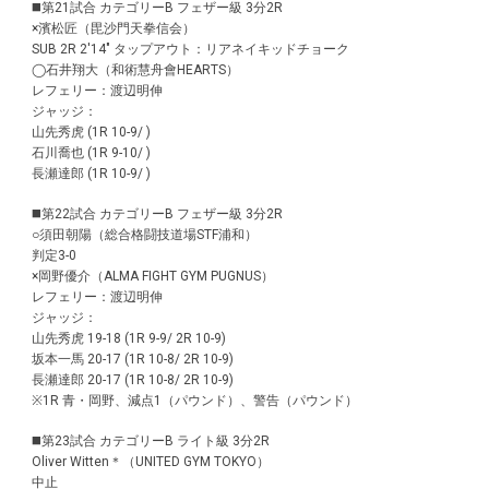
◼️第21試合 カテゴリーB フェザー級 3分2R
×濱松匠（毘沙門天拳信会）
SUB 2R 2'14" タップアウト：リアネイキッドチョーク
◯石井翔大（和術慧舟會HEARTS）
レフェリー：渡辺明伸
ジャッジ：
山先秀虎 (1R 10-9/ )
石川喬也 (1R 9-10/ )
長瀬達郎 (1R 10-9/ )
◼️第22試合 カテゴリーB フェザー級 3分2R
○須田朝陽（総合格闘技道場STF浦和）
判定3-0
×岡野優介（ALMA FIGHT GYM PUGNUS）
レフェリー：渡辺明伸
ジャッジ：
山先秀虎 19-18 (1R 9-9/ 2R 10-9)
坂本一馬 20-17 (1R 10-8/ 2R 10-9)
長瀬達郎 20-17 (1R 10-8/ 2R 10-9)
※1R 青・岡野、減点1（パウンド）、警告（パウンド）
◼️第23試合 カテゴリーB ライト級 3分2R
Oliver Witten＊（UNITED GYM TOKYO）
中止