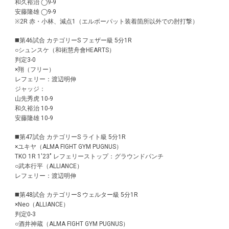
和久裕治 ◯9-9
安藤隆雄 ◯9-9
※2R 赤・小林、減点1（エルボーパット装着箇所以外での肘打撃）
◼️第46試合 カテゴリーS フェザー級 5分1R
○シュンスケ（和術慧舟會HEARTS）
判定3-0
×翔（フリー）
レフェリー：渡辺明伸
ジャッジ：
山先秀虎 10-9
和久裕治 10-9
安藤隆雄 10-9
◼️第47試合 カテゴリーS ライト級 5分1R
×ユキヤ（ALMA FIGHT GYM PUGNUS）
TKO 1R 1'23" レフェリーストップ：グラウンドパンチ
○武本行平（ALLIANCE）
レフェリー：渡辺明伸
◼️第48試合 カテゴリーS ウェルター級 5分1R
×Neo（ALLIANCE）
判定0-3
○酒井神蔵（ALMA FIGHT GYM PUGNUS）