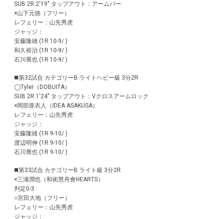
SUB 2R 2'19" タップアウト：アームバー
×山下元徳（フリー）
レフェリー：山先秀虎
ジャッジ：
安藤隆雄 (1R 10-9/ )
和久裕治 (1R 10-9/ )
石川喬也 (1R 10-9/ )
◼️第32試合 カテゴリーB ライトヘビー級 3分2R
◯Tyler（DOBUITA）
SUB 2R 1'24" タップアウト：Vクロスアームロック
×岡部亜衣人（IDEA ASAKUSA）
レフェリー：山先秀虎
ジャッジ：
安藤隆雄 (1R 9-10/ )
渡辺明伸 (1R 9-10/ )
石川喬也 (1R 9-10/ )
◼️第33試合 カテゴリーB ライト級 3分2R
×三浦潤也（和術慧舟會HEARTS）
判定0-3
○宮田大地（フリー）
レフェリー：山先秀虎
ジャッジ：