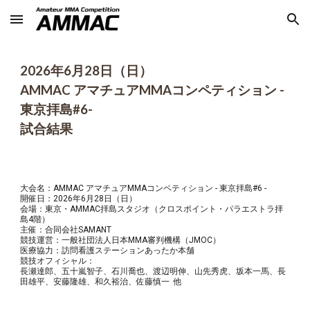
Skip to main content
Skip to navigation
2026年
6
月2
8
日（日）
AMMAC アマチュアMMAコンペティション -
東京拝島#
6
-
試合結果
大会名：AMMAC アマチュアMMAコンペティション - 東京拝島#
6
-
開催日：2026年
6
月2
8
日（日）
会場：東京・AMMAC拝島スタジオ（クロスポイント・パラエストラ拝
島4階）
主催：合同会社SAMANT
競技運営：一般社団法人日本MMA審判機構（JMOC）
医療協力：訪問看護ステーションあったか本舗
競技オフィシャル：
長瀬達郎、五十嵐智子、石川喬也、渡辺明伸、山先秀虎、坂本一馬、長
田雄平、安藤隆雄、和久裕治、佐藤慎一
他