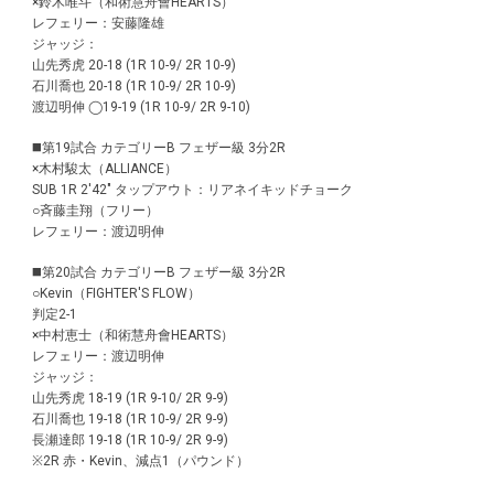
×鈴木唯斗（和術慧舟會HEARTS）
レフェリー：安藤隆雄
ジャッジ：
山先秀虎 20-18 (1R 10-9/ 2R 10-9)
石川喬也 20-18 (1R 10-9/ 2R 10-9)
渡辺明伸 ◯19-19 (1R 10-9/ 2R 9-10)
◼️第19試合 カテゴリーB フェザー級 3分2R
×木村駿太（ALLIANCE）
SUB 1R 2'42" タップアウト：リアネイキッドチョーク
○斉藤圭翔（フリー）
レフェリー：渡辺明伸
◼️第20試合 カテゴリーB フェザー級 3分2R
○Kevin（FIGHTER'S FLOW）
判定2-1
×中村恵士（和術慧舟會HEARTS）
レフェリー：渡辺明伸
ジャッジ：
山先秀虎 18-19 (1R 9-10/ 2R 9-9)
石川喬也 19-18 (1R 10-9/ 2R 9-9)
長瀬達郎 19-18 (1R 10-9/ 2R 9-9)
※2R 赤・Kevin、減点1（パウンド）