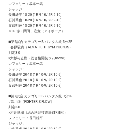
レフェリー：坂本一馬
ジャッジ：
長田雄平 18-20 (1R 9-10/ 2R 9-10)
石川喬也 18-20 (1R 9-10/ 2R 9-10)
渡辺明伸 18-20 (1R 9-10/ 2R 9-10)
※1R 赤・関田、注意（アイポーク）
◼️第6試合 カテゴリーB バンタム級 3分2R
○春原駿貴（ALMA FIGHT GYM PUGNUS）
判定3-0
×大杉与史樹（総合格闘技ジムmove）
レフェリー：坂本一馬
ジャッジ：
長田雄平 20-18 (1R 10-9/ 2R 10-9)
石川喬也 20-18 (1R 10-9/ 2R 10-9)
渡辺明伸 20-18 (1R 10-9/ 2R 10-9)
◼️第7試合 カテゴリーB バンタム級 3分2R
○高井鉄（FIGHTER'S FLOW）
判定3-0
×河井良樹（総合格闘技道場STF浦和）
レフェリー：長田雄平
ジャッジ：