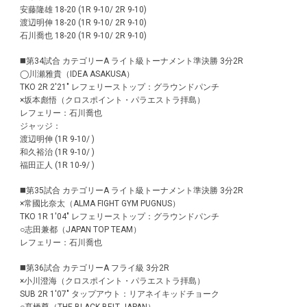
安藤隆雄 18-20 (1R 9-10/ 2R 9-10)
渡辺明伸 18-20 (1R 9-10/ 2R 9-10)
石川喬也 18-20 (1R 9-10/ 2R 9-10)
◼️第34試合 カテゴリーA ライト級トーナメント準決勝 3分2R
◯川瀬雅貴（IDEA ASAKUSA）
TKO 2R 2'21" レフェリーストップ：グラウンドパンチ
×坂本彪悟（クロスポイント・パラエストラ拝島）
レフェリー：石川喬也
ジャッジ：
渡辺明伸 (1R 9-10/ )
和久裕治 (1R 9-10/ )
福田正人 (1R 10-9/ )
◼️第35試合 カテゴリーA ライト級トーナメント準決勝 3分2R
×常國比奈太（ALMA FIGHT GYM PUGNUS）
TKO 1R 1'04" レフェリーストップ：グラウンドパンチ
○志田兼都（JAPAN TOP TEAM）
レフェリー：石川喬也
◼️第36試合 カテゴリーA フライ級 3分2R
×小川澄海（クロスポイント・パラエストラ拝島）
SUB 2R 1'07" タップアウト：リアネイキッドチョーク