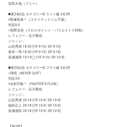
宮田大地（フリー）
◼️第24試合 カテゴリーB ライト級 3分2R
×黒塚拓海＊（ユナイテッドジム千葉）
判定0-3
○宿野圭吾（クロスポイント・パラエストラ拝島）
レフェリー：石川喬也
ジャッジ：
山先秀虎 18-20 (1R 9-10/ 2R 9-10)
坂本一馬 18-20 (1R 9-10/ 2R 9-10)
長瀬達郎 19-19◯ (1R 9-10/ 2R 10-9)
◼️第25試合 カテゴリーB フライ級 3分2R
○翔琉（NEVER QUIT）
判定3-0
×北村不動＊（FIGHTER'S FLOW）
レフェリー：石川喬也
ジャッジ：
山先秀虎 20-18 (1R 10-9/ 2R 10-9)
福田正人 20-18 (1R 10-9/ 2R 10-9)
長瀬達郎 20-18 (1R 10-9/ 2R 10-9)
【第2部】