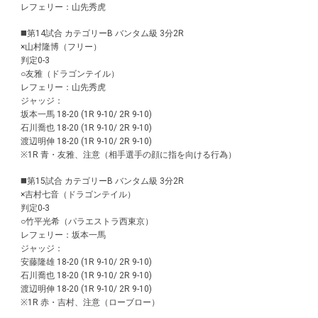
レフェリー：山先秀虎
◼️第14試合 カテゴリーB バンタム級 3分2R
×山村隆博（フリー）
判定0-3
○友雅（ドラゴンテイル）
レフェリー：山先秀虎
ジャッジ：
坂本一馬 18-20 (1R 9-10/ 2R 9-10)
石川喬也 18-20 (1R 9-10/ 2R 9-10)
渡辺明伸 18-20 (1R 9-10/ 2R 9-10)
※1R 青・友雅、注意（相手選手の顔に指を向ける行為）
◼️第15試合 カテゴリーB バンタム級 3分2R
×吉村七音（ドラゴンテイル）
判定0-3
○竹平光希（パラエストラ西東京）
レフェリー：坂本一馬
ジャッジ：
安藤隆雄 18-20 (1R 9-10/ 2R 9-10)
石川喬也 18-20 (1R 9-10/ 2R 9-10)
渡辺明伸 18-20 (1R 9-10/ 2R 9-10)
※1R 赤・吉村、注意（ローブロー）