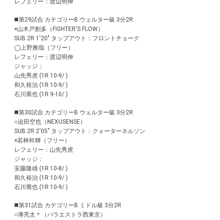
レフェリー：渡辺明伸
◼️第29試合 カテゴリーB ウェルター級 3分2R
×山木戸創多（FIGHTER'S FLOW）
SUB 2R 1'20" タップアウト：フロントチョーク
◯上野雅哉（フリー）
レフェリー：渡辺明伸
ジャッジ：
山先秀虎 (1R 10-9/ )
和久裕治 (1R 10-9/ )
石川喬也 (1R 9-10/ )
◼️第30試合 カテゴリーB ウェルター級 3分2R
○迫田空也（NEXUSENSE）
SUB 2R 2'05" タップアウト：クォーターネルソン
×若林幹輝（フリー）
レフェリー：山先秀虎
ジャッジ：
安藤隆雄 (1R 10-8/ )
和久裕治 (1R 10-9/ )
石川喬也 (1R 10-9/ )
◼️第31試合 カテゴリーB ミドル級 3分2R
○薄亮太＊（パラエストラ西東京）