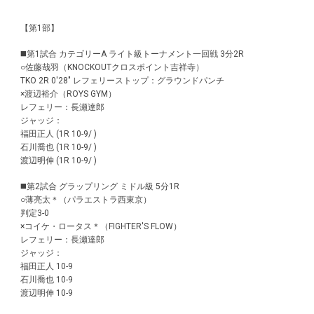
【第1部】
◼️第1試合 カテゴリーA ライト級トーナメント一回戦 3分2R
○佐藤哉羽（KNOCKOUTクロスポイント吉祥寺）
TKO 2R 0'28" レフェリーストップ：グラウンドパンチ
×渡辺裕介（ROYS GYM）
レフェリー：長瀬達郎
ジャッジ：
福田正人 (1R 10-9/ )
石川喬也 (1R 10-9/ )
渡辺明伸 (1R 10-9/ )
◼️第2試合 グラップリング ミドル級 5分1R
○薄亮太＊（パラエストラ西東京）
判定3-0
×コイケ・ロータス＊（FIGHTER'S FLOW）
レフェリー：長瀬達郎
ジャッジ：
福田正人 10-9
石川喬也 10-9
渡辺明伸 10-9