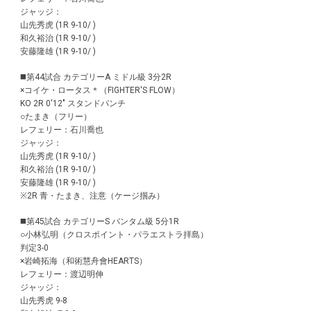
ジャッジ：
山先秀虎 (1R 9-10/ )
和久裕治 (1R 9-10/ )
安藤隆雄 (1R 9-10/ )
◼️第44試合 カテゴリーA ミドル級 3分2R
×コイケ・ロータス＊（FIGHTER'S FLOW）
KO 2R 0'12" スタンドパンチ
○たまき（フリー）
レフェリー：石川喬也
ジャッジ：
山先秀虎 (1R 9-10/ )
和久裕治 (1R 9-10/ )
安藤隆雄 (1R 9-10/ )
※2R 青・たまき、注意（ケージ掴み）
◼️第45試合 カテゴリーS バンタム級 5分1R
○小林弘明（クロスポイント・パラエストラ拝島）
判定3-0
×岩崎拓海（和術慧舟會HEARTS）
レフェリー：渡辺明伸
ジャッジ：
山先秀虎 9-8