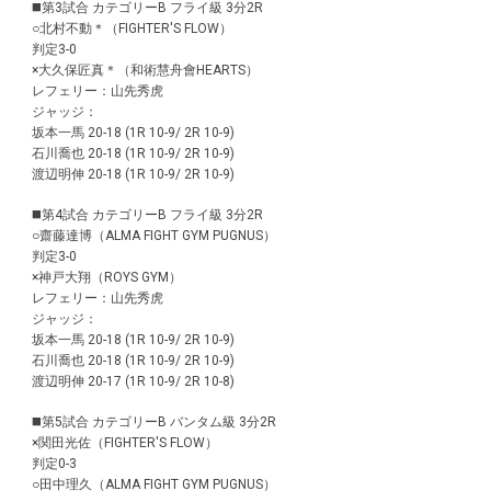
◼️第3試合 カテゴリーB フライ級 3分2R
○北村不動＊（FIGHTER'S FLOW）
判定3-0
×大久保匠真＊（和術慧舟會HEARTS）
レフェリー：山先秀虎
ジャッジ：
坂本一馬 20-18 (1R 10-9/ 2R 10-9)
石川喬也 20-18 (1R 10-9/ 2R 10-9)
渡辺明伸 20-18 (1R 10-9/ 2R 10-9)
◼️第4試合 カテゴリーB フライ級 3分2R
○齋藤達博（ALMA FIGHT GYM PUGNUS）
判定3-0
×神戸大翔（ROYS GYM）
レフェリー：山先秀虎
ジャッジ：
坂本一馬 20-18 (1R 10-9/ 2R 10-9)
石川喬也 20-18 (1R 10-9/ 2R 10-9)
渡辺明伸 20-17 (1R 10-9/ 2R 10-8)
◼️第5試合 カテゴリーB バンタム級 3分2R
×関田光佐（FIGHTER'S FLOW）
判定0-3
○田中理久（ALMA FIGHT GYM PUGNUS）