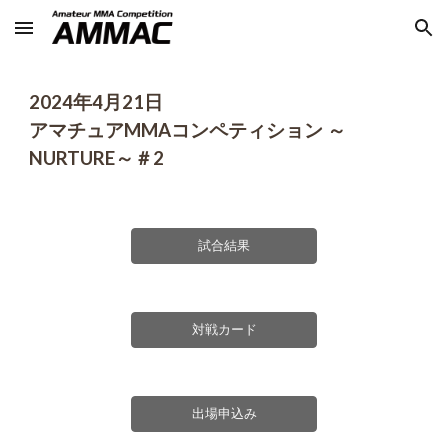
Skip to main content
Skip to navigation
2024年
4
月
21
日
アマチュアMMAコンペティション ～
NURTURE～＃2
試合結果
対戦カード
出場申込み