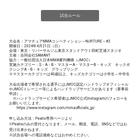
試合ルール
大会名：アマチュアMMAコンペティション～NURTURE～#2
開催日：2024年
4
月
21
日（日）
会場：東京・リバーサルジム東京スタンドアウト田町芝浦スタジオ
主催：合同会社SAMANT
協力：一般社団法人日本MMA審判機構（JMOC）
実施カテゴリー：S・A・B・マスターA・マスターB・キッズ キックボ
クシングA・B・キッズ グラップリング
※マスターカテゴリーは40歳以上、キッズカテゴリーは小学生～中学生
大会出場者で希望される選手にはJMOC認定ハンドラップオフィシャル
やJMOCトレーニー等によるハンドラップサービスがあります（要事前
申請）。
※ハンドラップサービス希望者はJMOC公式Instagramのフォローを
お願いいたします。
https://www.instagram.com/mmaofficials_jp/
申し込み方法：Peatix専用ページより
※Peatixのみの受付となります。メール、郵送、電話、SNSなどではお
受け出来かねます。
※試合会場への電話連絡などはおやめください。