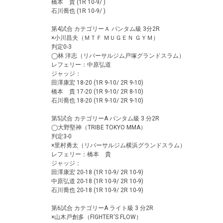
橋本 貴 (1R 10-9/ )
石川喬也 (1R 10-9/ )
第4試合 カテゴリーＡ バンタム級 3分2R
×小川昌夫（ＭＴＦ ＭＵＧＥＮ ＧＹＭ）
判定0-3
◯林 洋志（リバーサルジム戸塚グランドスラム）
レフェリー：中原弘道
ジャッジ：
田澤康宏 18-20 (1R 9-10/ 2R 9-10)
橋本 貴 17-20 (1R 9-10/ 2R 8-10)
石川喬也 18-20 (1R 9-10/ 2R 9-10)
第5試合 カテゴリーA バンタム級 3 分2R
◯大野堅神（TRIBE TOKYO MMA）
判定3-0
×里村勇太（リバーサルジム横浜グランドスラム）
レフェリー：橋本 貴
ジャッジ：
田澤康宏 20-18 (1R 10-9/ 2R 10-9)
中原弘道 20-18 (1R 10-9/ 2R 10-9)
石川喬也 20-18 (1R 10-9/ 2R 10-9)
第6試合 カテゴリーA ライト級 3 分2R
×山木戸創多（FIGHTER‘S FLOW）