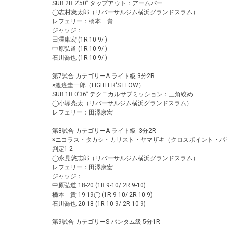
SUB 2R 2’50” タップアウト：アームバー
◯志村爽太郎（リバーサルジム横浜グランドスラム）
レフェリー：橋本 貴
ジャッジ：
田澤康宏 (1R 10-9/ )
中原弘道 (1R 10-9/ )
石川喬也 (1R 10-9/ )
第7試合 カテゴリーA ライト級 3分2R
×渡邉圭一郎（FIGHTER‘S FLOW）
SUB 1R 0’36” テクニカルサブミッション：三角絞め
◯小塚亮太（リバーサルジム横浜グランドスラム）
レフェリー：田澤康宏
第8試合 カテゴリーA ライト級 3分2R
×ニコラス・タカシ・カリスト・ヤマザキ（クロスポイント・パ
判定1-2
◯永見悠志郎（リバーサルジム横浜グランドスラム）
レフェリー：田澤康宏
ジャッジ：
中原弘道 18-20 (1R 9-10/ 2R 9-10)
橋本 貴 19-19◯ (1R 9-10/ 2R 10-9)
石川喬也 20-18 (1R 10-9/ 2R 10-9)
第9試合 カテゴリーS バンタム級 5分1R