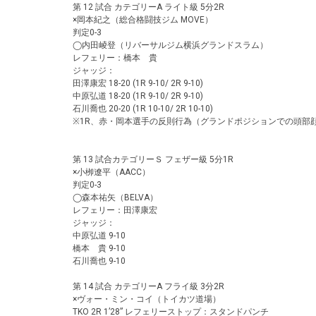
第 12 試合 カテゴリーA ライト級 5分2R
×岡本紀之（総合格闘技ジム MOVE）
判定0-3
◯内田崚登（リバーサルジム横浜グランドスラム）
レフェリー：橋本 貴
ジャッジ：
田澤康宏 18-20 (1R 9-10/ 2R 9-10)
中原弘道 18-20 (1R 9-10/ 2R 9-10)
石川喬也 20-20 (1R 10-10/ 2R 10-10)
※1R、赤・岡本選手の反則行為（グランドポジションでの頭部
第 13 試合カテゴリーＳ フェザー級 5分1R
×小栁遼平（AACC）
判定0-3
◯森本祐矢（BELVA）
レフェリー：田澤康宏
ジャッジ：
中原弘道 9-10
橋本 貴 9-10
石川喬也 9-10
第 14 試合 カテゴリーA フライ級 3分2R
×ヴォー・ミン・コイ（トイカツ道場）
TKO 2R 1’28” レフェリーストップ：スタンドパンチ