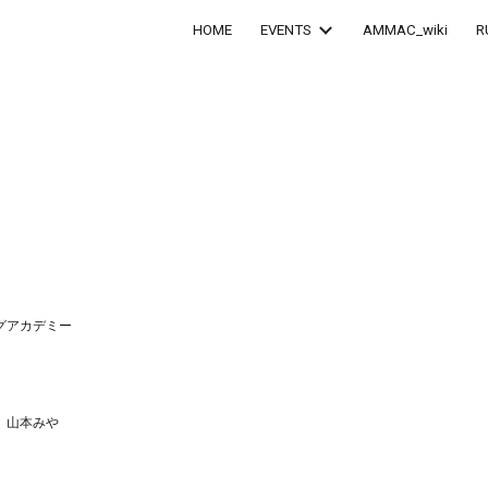
HOME
EVENTS
AMMAC_wiki
R
ip to main content
Skip to navigat
グアカデミー
治、山本みや