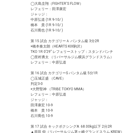
◯大島圭翔（FIGHTER‘S FLOW）
レフェリー：田澤康宏
ジャッジ：
中原弘道 (1R 9-10/ )
橋本 貴 (1R 9-10/ )
石川喬也 (1R 9-10/ )
第 15 試合 カテゴリーＡ バンタム級 3分2R
×橋本奏太朗（HEARTS KIX駒沢）
TKO 1R 0’29” レフェリーストップ：スタンドパンチ
◯里村勇太 （リバーサルジム横浜グランドスラム）
レフェリー：中原弘道
第 16 試合 カテゴリーS バンタム級 5分1R
◯玉城正盛 （CAVE）
判定3-0
×大野堅神 （TRIBE TOKYO MMA）
レフェリー：中原弘道
ジャッジ：
田澤康宏 10-9
橋本 貴 10-9
石川喬也 10-9
第 17 試合 キックボクシングA 68.00kg以下 2分2R
▲原田 仰（リバーサルジム茅ヶ崎グランドスラム KREW）