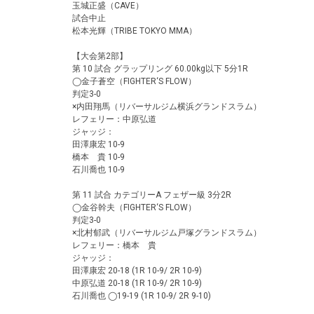
玉城正盛（CAVE）
試合中止
松本光輝（TRIBE TOKYO MMA）
【大会第2部】
第 10 試合 グラップリング 60.00kg以下 5分1R
◯⾦⼦蒼空（FIGHTER‘S FLOW）
判定3-0
×内田翔馬（リバーサルジム横浜グランドスラム）
レフェリー：中原弘道
ジャッジ：
田澤康宏 10-9
橋本 貴 10-9
石川喬也 10-9
第 11 試合 カテゴリーA フェザー級 3分2R
◯⾦谷幹夫（FIGHTER‘S FLOW）
判定3-0
×北村郁武（リバーサルジム戸塚グランドスラム）
レフェリー：橋本 貴
ジャッジ：
田澤康宏 20-18 (1R 10-9/ 2R 10-9)
中原弘道 20-18 (1R 10-9/ 2R 10-9)
石川喬也 ◯19-19 (1R 10-9/ 2R 9-10)