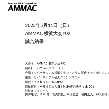
Sk
2025年
5
月
11
日（
日
）
AMMAC
横浜大会#02
試合結果
大会名：AMMAC 横浜大会#02
開催日：2025年5月11日（日）
会場：リバーサルジム横浜グランドスラム 関内キックボクシン
主催：リバーサルジム横浜グランドスラム
協賛：RDX® SPORTS JAPAN
競技運営：一般社団法人日本MMA審判機構（JMOC）
競技
オフィシャル：
田澤康宏、
橋本 貴
、石川喬也、中原弘道、福田正人、和久裕