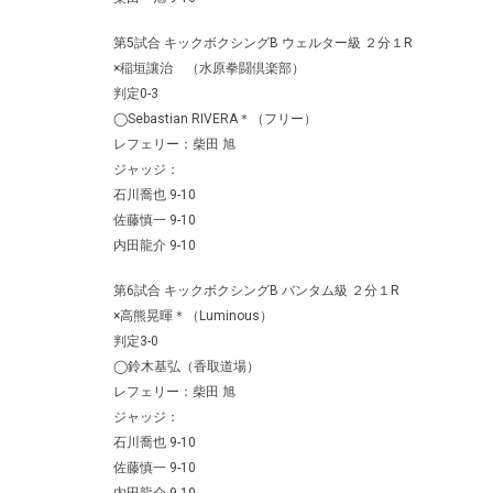
第5試合 キックボクシングB ウェルター級 ２分１R
×稲垣讓治 （水原拳闘倶楽部）
判定0-3
◯Sebastian RIVERA＊（フリー）
レフェリー：柴田 旭
ジャッジ：
石川喬也 9-10
佐藤慎一 9-10
内田龍介 9-10
第6試合 キックボクシングB バンタム級 ２分１R
×高熊晃暉＊（Luminous）
判定3-0
◯鈴木基弘（香取道場）
レフェリー：柴田 旭
ジャッジ：
石川喬也 9-10
佐藤慎一 9-10