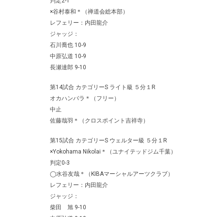
判定2-1
×谷村泰和＊（禅道会総本部）
レフェリー：内田龍介
ジャッジ：
石川喬也 10-9
中原弘道 10-9
長瀬達郎 9-10
第14試合 カテゴリーS ライト級 ５分１R
オカハンバラ＊（フリー）
中止
佐藤哉羽＊（クロスポイント吉祥寺）
第15試合 カテゴリーS ウェルター級 ５分１R
×Yokohama Nikolai＊（ユナイテッドジム千葉）
判定0-3
◯水谷友哉＊（KIBAマーシャルアーツクラブ）
レフェリー：内田龍介
ジャッジ：
柴田 旭 9-10