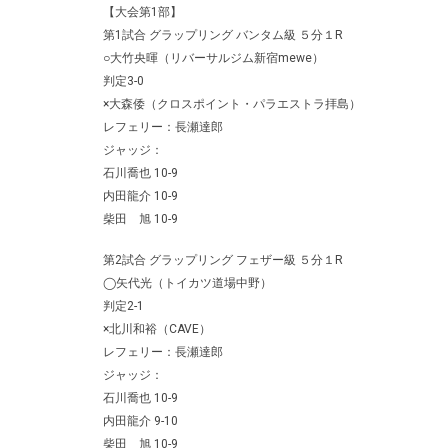
【大会第1部】
第1試合 グラップリング バンタム級 ５分１R
○大竹央暉（リバーサルジム新宿mewe）
判定3-0
×大森倭（クロスポイント・パラエストラ拝島）
レフェリー：長瀬達郎
ジャッジ：
石川喬也 10-9
内田龍介 10-9
柴田 旭 10-9
第2試合 グラップリング フェザー級 ５分１R
◯矢代光（トイカツ道場中野）
判定2-1
×北川和裕（CAVE）
レフェリー：長瀬達郎
ジャッジ：
石川喬也 10-9
内田龍介 9-10
柴田 旭 10-9