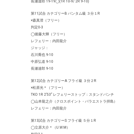
長瀬達郎 19-19◯(1R 10-9/ 2R 9-10)
第11試合 カテゴリーB バンタム級 ３分１R
×森真澄（フリー）
判定0-3
◯後藤大輝（フリー）
レフェリー：内田龍介
ジャッジ：
石川喬也 9-10
中原弘道 9-10
長瀬達郎 9-10
第12試合 カテゴリーA フライ級 ３分２R
×松原光＊（フリー）
TKO 1R 2’53” レフェリーストップ：スタンドパンチ
◯山本龍之介（クロスポイント・パラエストラ拝島）
レフェリー：内田龍介
第13試合 カテゴリーS フライ級 ５分１R
◯立原大介＊（U.W.M）