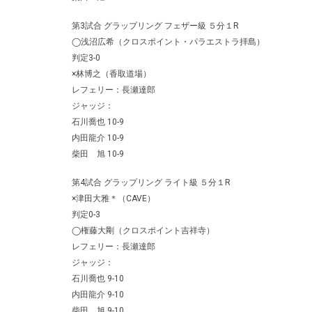
第3試合 グラップリング フェザー級 ５分１R
◯浅沼広希（クロスポイント・パラエストラ拝島）
判定3-0
×林博之（香取道場）
レフェリー：長瀬達郎
ジャッジ：
石川喬也 10-9
内田龍介 10-9
柴田 旭 10-9
第4試合 グラップリング ライト級 ５分１R
×津田大雅＊（CAVE）
判定0-3
◯権藤大剛（クロスポイント吉祥寺）
レフェリー：長瀬達郎
ジャッジ：
石川喬也 9-10
内田龍介 9-10
柴田 旭 9-10