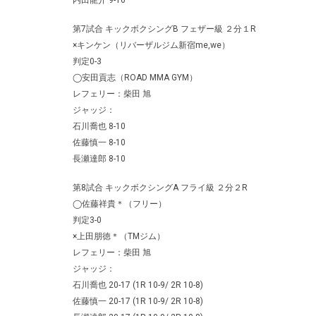
内田龍介 9-10
第7試合 キックボクシングB フェザー級 ２分１R
×キンケン（リバーザルジム新宿me,we）
判定0-3
◯安田貢志（ROAD MMA GYM）
レフェリー：柴田 旭
ジャッジ：
石川喬也 8-10
佐藤慎一 8-10
長瀬達郎 8-10
第8試合 キックボクシングA フライ級 ２分２R
◯佐藤祥貴＊（フリー）
判定3-0
×上田朋徳＊（TMジム）
レフェリー：柴田 旭
ジャッジ：
石川喬也 20-17 (1R 10-9/ 2R 10-8)
佐藤慎一 20-17 (1R 10-9/ 2R 10-8)