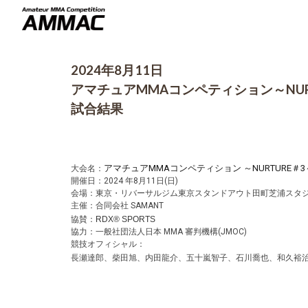
Sk
2024年
8
月
11
日
アマチュアMMAコンペティション
～
NU
試合結果
アマチュアMMAコンペティション ～NURTURE＃3
大会名：
開催日：2024 年8月11日(日)
会場：東京・リバーサルジム東京スタンドアウト田町芝浦スタ
主催：合同会社 SAMANT
協賛：
RDX® SPORTS
協力：一般社団法人日本 MMA 審判機構(JMOC)
競技オフィシャル：
長瀬達郎、柴田旭、内田龍介、五十嵐智子、石川喬也、和久裕治