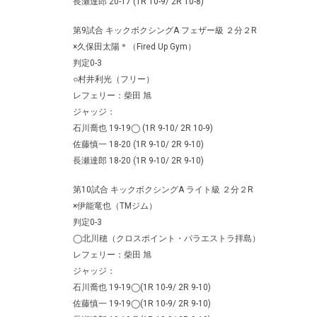
長瀬達郎 20-17 (1R 10-9/ 2R 10-8)
第9試合 キックボクシングA フェザー級 ２分２R
×久保田太陽＊（Fired Up Gym）
判定0-3
○村井利光（フリー）
レフェリー：柴田 旭
ジャッジ：
石川喬也 19-19◯ (1R 9-10/ 2R 10-9)
佐藤慎一 18-20 (1R 9-10/ 2R 9-10)
長瀬達郎 18-20 (1R 9-10/ 2R 9-10)
第10試合 キックボクシングA ライト級 ２分２R
×伊能竜也（TMジム）
判定0-3
◯北川穂（クロスポイント・パラエストラ拝島）
レフェリー：柴田 旭
ジャッジ：
石川喬也 19-19◯(1R 10-9/ 2R 9-10)
佐藤慎一 19-19◯(1R 10-9/ 2R 9-10)