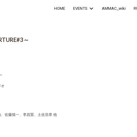
HOME
EVENTS
AMMAC_wiki
R
ip to main content
Skip to navigat
RTURE#
3～
～
ジオ
、佐藤慎一、李昌賢、土佐浩章 他