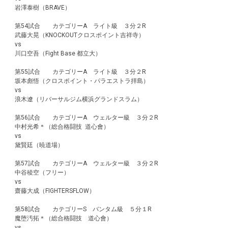
岩澤泰樹（BRAVE）
第54試合 カテゴリーA ライト級 ３分２R
武藤大晃（KNOCKOUTクロスポイント吉祥寺）
vs
川口空吾（Fight Base 都立大）
第55試合 カテゴリーA ライト級 ３分２R
坂本彪悟（クロスポイント・パラエストラ拝島）
vs
浪木遼（リバーサルジム横浜グランドスラム）
第56試合 カテゴリーA ウェルター級 ３分２R
中村光希＊（総合格闘技 道心會）
vs
黛賢廷（暁道場）
第57試合 カテゴリーA ウェルター級 ３分２R
中谷稜空（フリー）
vs
齋藤大成（FIGHTERSFLOW）
第58試合 カテゴリーS バンタム級 ５分１R
魔堕汚拓＊（総合格闘技 道心會）
vs