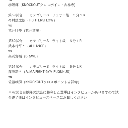
柳沼輝（KNOCKOUTクロスポイント吉祥寺)
第59試合 カテゴリーS フェザー級 ５分１R
今村凜太朗（FIGHTERSFLOW）
vs
荒井叶夢（荒井道場）
第60試合 カテゴリーS ライト級 ５分１R
武本行平＊（ALLIANCE）
vs
高浜彩輔（BRAVE）
第61試合 カテゴリーS ライト級 ５分１R
深澤新＊（ALMA FIGHT GYM PUGUNUS）
vs
佐藤哉羽（KNOCKOUTクロスポイント吉祥寺）
※42試合目以降の試合に勝利した選手はインタビューがありますので試
合終了後はインタビュースペースにお越しください