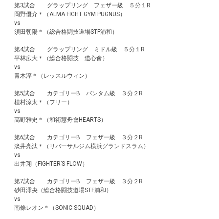
第3試合 グラップリング フェザー級 ５分１R
岡野優介＊（ALMA FIGHT GYM PUGNUS）
vs
須田朝陽＊（総合格闘技道場STF浦和）
第4試合 グラップリング ミドル級 ５分１R
平林広大＊（総合格闘技 道心會）
vs
青木淳＊（レッスルウィン）
第5試合 カテゴリーB バンタム級 ３分２R
植村涼太＊（フリー）
vs
高野雅史＊（和術慧舟會HEARTS）
第6試合 カテゴリーB フェザー級 ３分２R
淡井亮汰＊（リバーサルジム横浜グランドスラム）
vs
出井翔（FIGHTER’S FLOW）
第7試合 カテゴリーB フェザー級 ３分２R
砂田澪央（総合格闘技道場STF浦和）
vs
南條レオン＊（SONIC SQUAD）