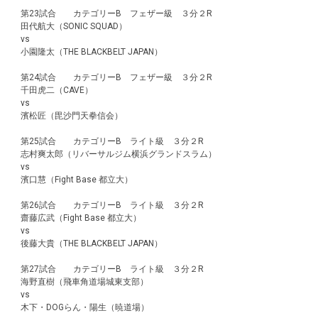
第23試合 カテゴリーB フェザー級 ３分２R
田代航大（SONIC SQUAD）
vs
小園隆太（THE BLACKBELT JAPAN）
第24試合 カテゴリーB フェザー級 ３分２R
千田虎二（CAVE）
vs
濱松匠（毘沙門天拳信会）
第25試合 カテゴリーB ライト級 ３分２R
志村爽太郎（リバーサルジム横浜グランドスラム）
vs
濱口慧（Fight Base 都立大）
第26試合 カテゴリーB ライト級 ３分２R
齋藤広武（Fight Base 都立大）
vs
後藤大貴（THE BLACKBELT JAPAN）
第27試合 カテゴリーB ライト級 ３分２R
海野直樹（飛車角道場城東支部）
vs
木下・DOGらん・陽生（暁道場）