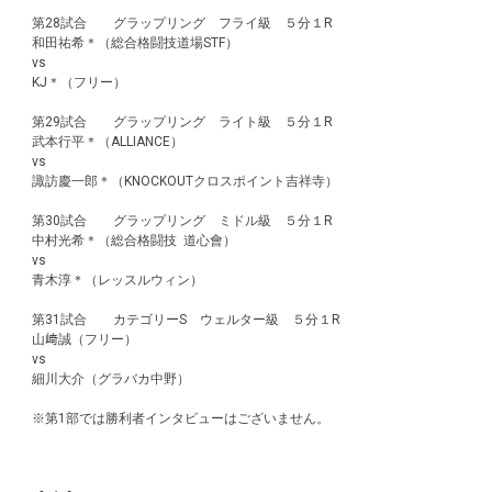
第28試合 グラップリング フライ級 ５分１R
和田祐希＊（総合格闘技道場STF）
vs
KJ＊（フリー）
第29試合 グラップリング ライト級 ５分１R
武本行平＊（ALLIANCE）
vs
諏訪慶一郎＊（KNOCKOUTクロスポイント吉祥寺）
第30試合 グラップリング ミドル級 ５分１R
中村光希＊（総合格闘技 道心會）
vs
青木淳＊（レッスルウィン）
第31試合 カテゴリーS ウェルター級 ５分１R
山﨑誠（フリー）
vs
細川大介（グラバカ中野）
※第1部では勝利者インタビューはございません。