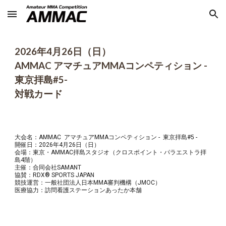
Skip to main content
Skip to navigation
202
6
年
4
月
26
日（
日
）
AMMAC アマチュアMMAコンペティション -
東京拝島#
5
-
対戦カード
大会名：AMMAC アマチュアMMAコンペティション - 東京拝島#
5
-
開催日：202
6
年
4
月
26
日（
日
）
会場：東京・AMMAC拝島スタジオ（クロスポイント・パラエストラ拝
島4階）
主催：合同会社SAMANT
協賛：RDX® SPORTS JAPAN
競技運営：一般社団法人日本MMA審判機構（JMOC）
医療協力：訪問看護ステーションあったか本舗