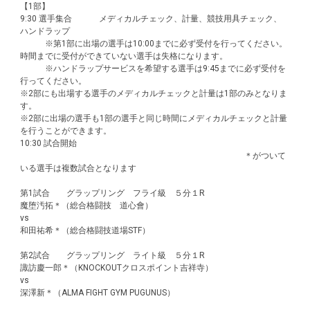
【1部】
9:30 選手集合 メディカルチェック、計量、競技用具チェック、
ハンドラップ
※第1部に出場の選手は10:00までに必ず受付を行ってください。
時間までに受付ができていない選手は失格になります。
※ハンドラップサービスを希望する選手は9:45までに必ず受付を
行ってください。
※2部にも出場する選手のメディカルチェックと計量は1部のみとなりま
す。
※2部に出場の選手も1部の選手と同じ時間にメディカルチェックと計量
を行うことができます。
10:30 試合開始
＊がついて
いる選手は複数試合となります
第1試合 グラップリング フライ級 ５分１R
魔堕汚拓＊（総合格闘技 道心會）
vs
和田祐希＊（総合格闘技道場STF）
第2試合 グラップリング ライト級 ５分１R
諏訪慶一郎＊（KNOCKOUTクロスポイント吉祥寺）
vs
深澤新＊（ALMA FIGHT GYM PUGUNUS）