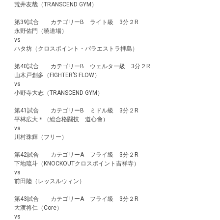
荒井友哉（TRANSCEND GYM）
第39試合 カテゴリーB ライト級 3分２R
永野佑門（暁道場）
vs
ハタ坊（クロスポイント・パラエストラ拝島）
第40試合 カテゴリーB ウェルター級 3分２R
山木戸創多（FIGHTER’S FLOW）
vs
小野寺大志（TRANSCEND GYM）
第41試合 カテゴリーB ミドル級 3分２R
平林広大＊（総合格闘技 道心會）
vs
川村珠輝（フリー）
第42試合 カテゴリーA フライ級 3分２R
下地琉斗（KNOCKOUTクロスポイント吉祥寺）
vs
前田陸（レッスルウィン）
第43試合 カテゴリーA フライ級 3分２R
大渡将仁（Core）
vs