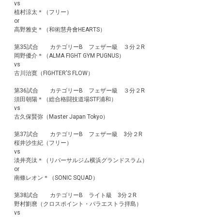
vs
植村涼太＊（フリー）
or
高野雅史＊（和術慧舟會HEARTS）
第35試合 カテゴリーB フェザー級 ３分２R
岡野優介＊（ALMA FIGHT GYM PUGNUS）
vs
古川治寛（FIGHTER'S FLOW）
第36試合 カテゴリーB フェザー級 ３分２R
須田朝陽＊（総合格闘技道場STF浦和）
vs
古久保賢弥（Master Japan Tokyo）
第37試合 カテゴリーB フェザー級 3分２R
桜井沙生紀（フリー）
vs
淡井亮汰＊（リバーサルジム横浜グランドスラム）
or
南條レオン＊（SONIC SQUAD）
第38試合 カテゴリーB ライト級 3分２R
野村劉麿（クロスポイント・パラエストラ拝島）
vs