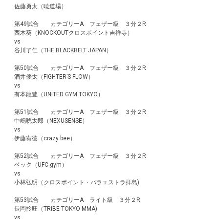
佐藤勇太（暁道場）
第49試合 カテゴリーA フェザー級 ３分２R
西木葵（KNOCKOUTクロスポイント吉祥寺）
vs
谷川了仁（THE BLACKBELT JAPAN）
第50試合 カテゴリーA フェザー級 ３分２R
酒井優太（FIGHTER’S FLOW）
vs
有本龍豊（UNITED GYM TOKYO）
第51試合 カテゴリーA フェザー級 ３分２R
中嶋晄太郎（NEXUSENSE）
vs
伊藤宥徳（crazy bee）
第52試合 カテゴリーA フェザー級 ３分２R
ベック（UFC gym）
vs
小林弘明（クロスポイント・パラエストラ拝島)
第53試合 カテゴリーA ライト級 ３分２R
長岡怜旺（TRIBE TOKYO MMA)
vs