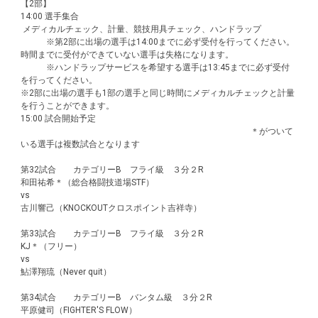
【2部】
14:00 選手集合
メディカルチェック、計量、競技用具チェック、ハンドラップ
※第2部に出場の選手は14:00までに必ず受付を行ってください。
時間までに受付ができていない選手は失格になります。
※ハンドラップサービスを希望する選手は13:45までに必ず受付
を行ってください。
※2部に出場の選手も1部の選手と同じ時間にメディカルチェックと計量
を行うことができます。
15:00 試合開始予定
＊がついて
いる選手は複数試合となります
第32試合 カテゴリーB フライ級 ３分２R
和田祐希＊（総合格闘技道場STF）
vs
古川響己（KNOCKOUTクロスポイント吉祥寺）
第33試合 カテゴリーB フライ級 ３分２R
KJ＊（フリー）
vs
鮎澤翔琉（Never quit）
第34試合 カテゴリーB バンタム級 ３分２R
平原健司（FIGHTER'S FLOW）