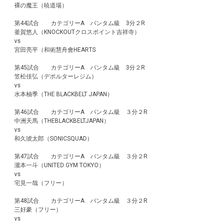
裸の魔王（暁道場）
第44試合 カテゴリーA バンタム級 3分２R
釜賀悠人（KNOCKOUTクロスポイント吉祥寺）
vs
宮田亮平（和術慧舟會HEARTS
第45試合 カテゴリーA バンタム級 3分２R
笠松佳弘（デポルターレジム）
vs
水本柚季（THE BLACKBELT JAPAN）
第46試合 カテゴリーA バンタム級 ３分２R
中洲天馬（THEBLACKBELTJAPAN）
vs
和久琥太郎（SONICSQUAD）
第47試合 カテゴリーA バンタム級 ３分２R
瀧本一斗（UNITED GYM TOKYO）
vs
宅見一哉（フリー）
第48試合 カテゴリーA バンタム級 ３分２R
三好豪（フリー）
vs