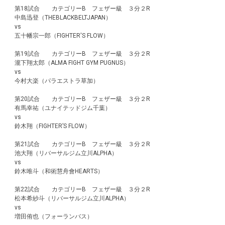
第18試合 カテゴリーB フェザー級 ３分２R
中島迅登（THEBLACKBELTJAPAN）
vs
五十幡宗一郎（FIGHTER'S FLOW）
第19試合 カテゴリーB フェザー級 ３分２R
瀧下翔太郎（ALMA FIGHT GYM PUGNUS）
vs
今村大楽（パラエストラ草加）
第20試合 カテゴリーB フェザー級 ３分２R
有馬幸祐（ユナイテッドジム千葉）
vs
鈴木翔（FIGHTER’S FLOW）
第21試合 カテゴリーB フェザー級 ３分２R
池大翔（リバーサルジム立川ALPHA）
vs
鈴木唯斗（和術慧舟會HEARTS）
第22試合 カテゴリーB フェザー級 ３分２R
松本希紗斗（リバーサルジム立川ALPHA）
vs
増田侑也（フォーランバス）