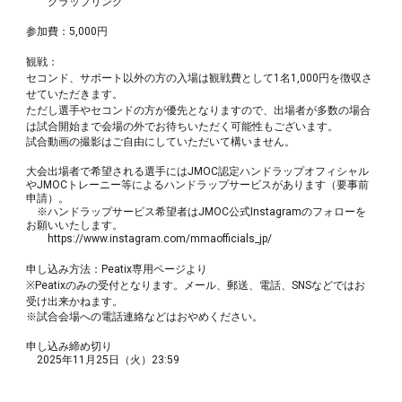
グラップリング
参加費：5,000円
観戦：
セコンド、サポート以外の方の入場は観戦費として1名1,000円を徴収さ
せていただきます。
ただし選手やセコンドの方が優先となりますので、出場者が多数の場合
は試合開始まで会場の外でお待ちいただく可能性もございます。
試合動画の撮影はご自由にしていただいて構いません。
大会出場者で希望される選手にはJMOC認定ハンドラップオフィシャル
やJMOCトレーニー等によるハンドラップサービスがあります（要事前
申請）。
※ハンドラップサービス希望者はJMOC公式Instagramのフォローを
お願いいたします。
https://www.instagram.com/mmaofficials_jp/
申し込み方法：Peatix専用ページより
※Peatixのみの受付となります。メール、郵送、電話、SNSなどではお
受け出来かねます。
※試合会場への電話連絡などはおやめください。
申し込み締め切り
2025年1
1
月
25
日（
火
）23:59