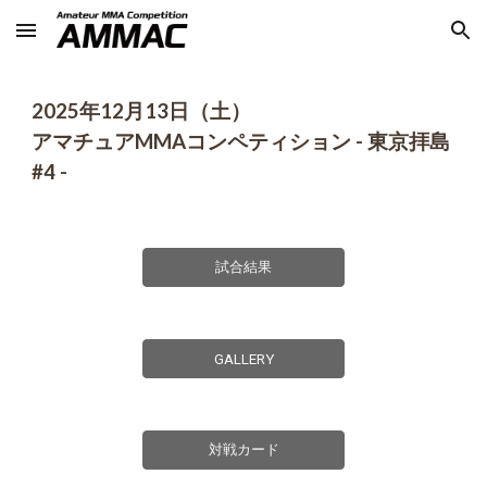
Skip to main content
Skip to navigation
2025年1
2
月
13
日（
土
）
アマチュアMMAコンペティション - 東京拝島
#
4
-
試合結果
GALLERY
対戦カード