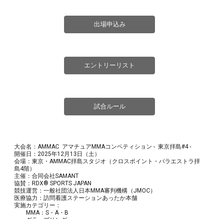
出場申込み
エントリーリスト
試合ルール
大会名：AMMAC アマチュアMMAコンペティション - 東京拝島#
4
-
開催日：2025年1
2
月
13
日（
土
）
会場：東京・AMMAC拝島スタジオ（クロスポイント・パラエストラ拝
島4階）
主催：合同会社SAMANT
協賛：RDX® SPORTS JAPAN
競技運営：一般社団法人日本MMA審判機構（JMOC）
医療協力：訪問看護ステーションあったか本舗
実施カテゴリー：
MMA：S・A・B